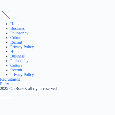
コ
ン
テ
ン
ツ
Home
Business
へ
Philosophy
ス
Culture
キ
Recruit
ッ
Privacy Policy
プ
Home
Business
Philosophy
Culture
Recruit
Privacy Policy
Recruitment
Entry
2025 ©reBoneX all rights reserved